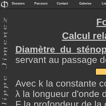
Dossiers
Parcours
Contact
Galeries
Li
Dossiers
Parcours
Contact
Galeries
Li
F
Calcul rel
Diamètre du sténo
servant au passage de
Avec k la constante c
λ la longueur d'onde d
F la profondeur de la 