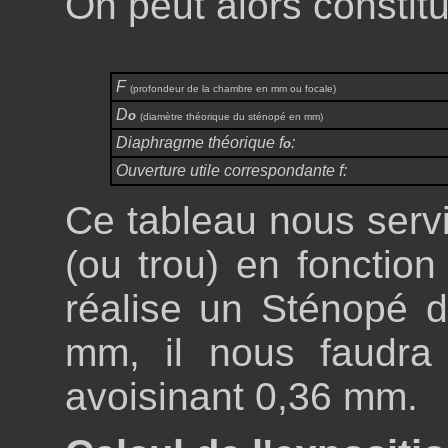
On peut alors constitu
F
(profondeur de la chambre en mm ou focale)
D
o
(diamètre théorique du sténopé en mm)
Diaphragme théorique f
:
o
Ouverture utile correspondante f:
Ce tableau nous servi
(ou trou) en fonction
réalise un Sténopé d
mm, il nous faudra
avoisinant 0,36 mm.