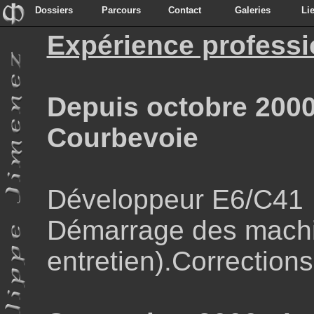
Dossiers
Parcours
Contact
Galeries
Li
Dossiers
Parcours
Contact
Galeries
Li
Expérience professi
Depuis octobre 2000
Courbevoie
Développeur E6/C41
Démarrage des machin
entretien).Corrections