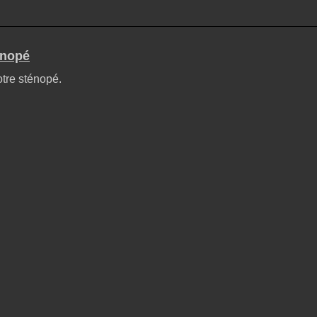
énopé
otre sténopé.